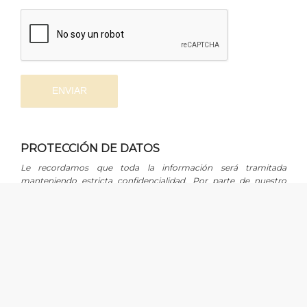
PROTECCIÓN DE DATOS
Le recordamos que toda la información será tramitada
manteniendo estricta confidencialidad. Por parte de nuestro
equipo asumimos, a estos efectos, las medidas de índole
técnica, organizativa y de seguridad necesarias para evitar su
alteración, pérdida, tratamiento o acceso no autorizado, de
conformidad con lo establecido en la Ley Orgánica 15/1999, de 13
de diciembre, de Protección de Datos de Carácter Personal.